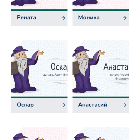
Рената
Моника
Оскар
Анастасий