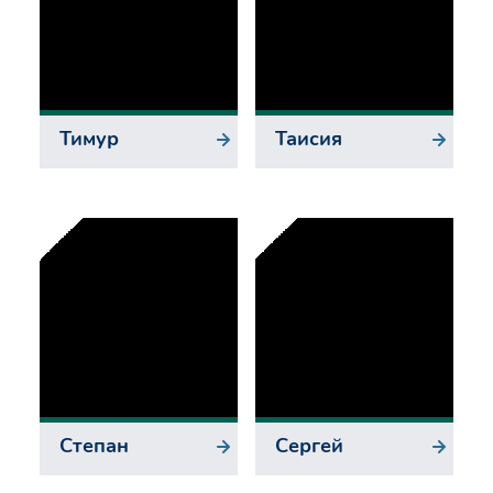
Тимур
Таисия
Степан
Сергей