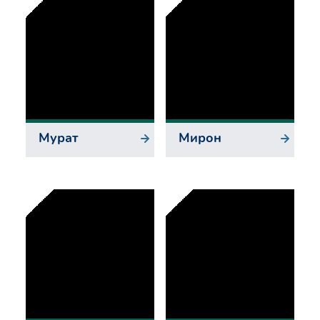
Мурат
Мирон