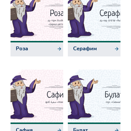
Роза
Серафим
Сафия
Булат