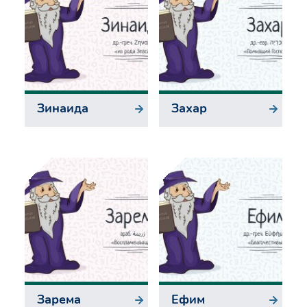
Зинаида
Захар
Зарема
Ефим