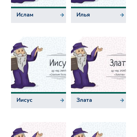
Ислам
Илья
Иисус
Злата