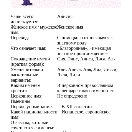
Чаще всего
Алисия
используется:
Женское имя / мужское
Женское имя
имя.
Перевод:
С немецкого относящаяся к
знатному роду
Что означает имя:
«Благородная», «имеющая
знатное происхождение»
Сокращение имени
Сия, Элис, Алиса, Лиса, Аля
(краткая форма):
Уменьшительно-
Али, Алиса, Аля, Лиа, Лисси,
ласкательные
Ляля, Лили
варианты:
Каким именем
В церковном православном
крестить:
календаре такого имени нет
Церковное имя:
Не определено
Именины:
—
Первое упоминание:
В XII столетии
Какой национальности
Испанское, европейское
имя:
Отчества, которые
—
сочетаются с именем: