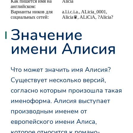
Как пишется имя на
Alicia
английском:
Варианты ников для
а.l.i.c.i.a., ALicia_0001,
социальных сетей:
Alicia♛, ALiCiA, ?Alicia?
Значение
имени Алисия
Что может значить имя Алисия?
Существует несколько версий,
согласно которым произошла такая
именоформа. Алисия выступает
производным именем от
европейского имени Алиса,
которое относится к романо-