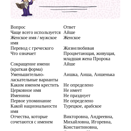
Вопрос
Ответ
Чаще всего используется
Айше
Женское имя / мужское
Женское
имя
Перевод с греческого
Жизнелюбивая
Что означает
Процветающая, живущая,
младшая жена Пророка
Сокращение имени
Айше
(краткая форма)
Уменьшительно-
Аишка, Аиша, Аишенька
ласкательные варианты
Каким именем крестить
Не определено
Церковное имя
Не имеет
Именины
Не празднует
Первое упоминание
Не определено
Какой национальности
Турецкое, арабское
имя
Отчества, которые
Викторовна, Андреевна,
сочетаются с именем
Михайловна, Игоревна,
Константиновна,