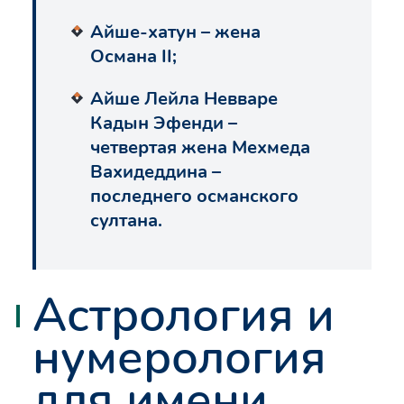
Айше-хатун – жена
Османа II;
Айше Лейла Невваре
Кадын Эфенди –
четвертая жена Мехмеда
Вахидеддина –
последнего османского
султана.
Астрология и
нумерология
для имени