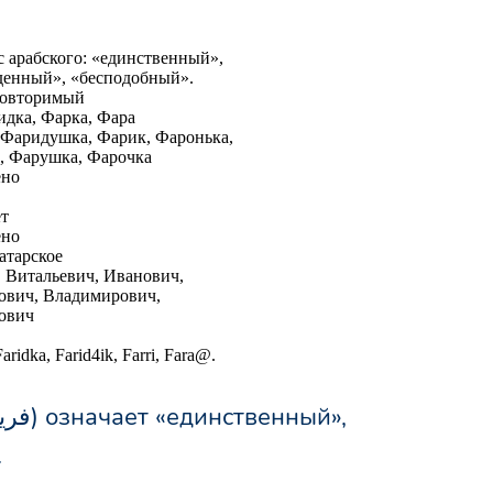
с арабского: «единственный»,
денный», «бесподобный».
повторимый
идка, Фарка, Фара
 Фаридушка, Фарик, Фаронька,
, Фарушка, Фарочка
ено
ет
ено
татарское
 Витальевич, Иванович,
ович, Владимирович,
ович
aridka, Farid4ik, Farri, Fara@.
.