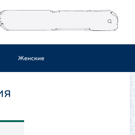
Женские
ия