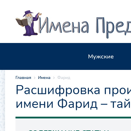
Мужские
Главная
Имена
Фарид
Расшифровка прои
имени Фарид – та