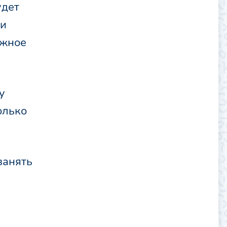
удет
 и
ужное
у
олько
занять