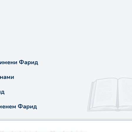
 имени Фарид
енами
ид
именем Фарид