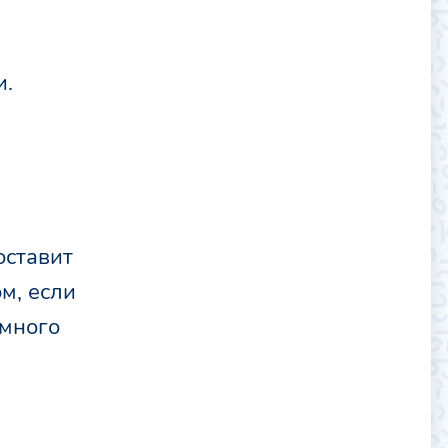
и.
оставит
ом, если
 много
,