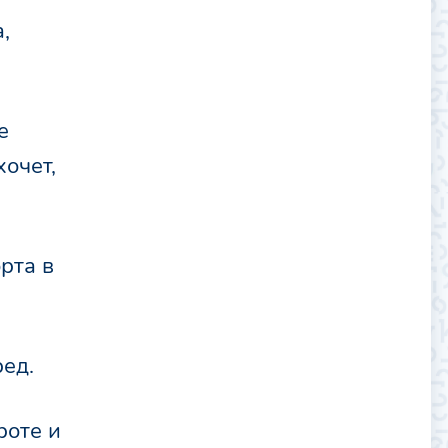
,
е
очет,
рта в
ред.
роте и