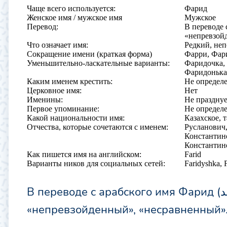
Чаще всего используется:
Фарид
Женское имя / мужское имя
Мужское
Перевод:
В переводе 
«непревзой
Что означает имя:
Редкий, не
Сокращение имени (краткая форма)
Фарри, Фар
Уменьшительно-ласкательные варианты:
Фаридочка,
Фаридонька
Каким именем крестить:
Не определ
Церковное имя:
Нет
Именины:
Не праздну
Первое упоминание:
Не определ
Какой национальности имя:
Казахское, 
Отчества, которые сочетаются с именем:
Русланович,
Константин
Константин
Как пишется имя на английском:
Farid
Варианты ников для социальных сетей:
Faridyshka, F
В переводе с арабского имя Фарид (فريد) означает «единственный»,
«непревзойденный», «несравненный»