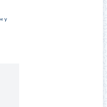
м у
.