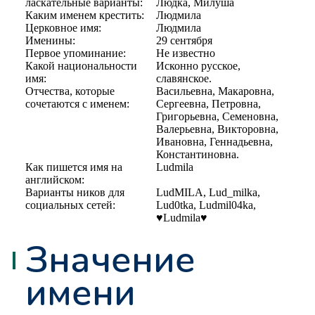
ласкательные варианты:
Людка, Милуша
Каким именем крестить:
Людмила
Церковное имя:
Людмила
Именины:
29 сентября
Первое упоминание:
Не известно
Какой национальности
Исконно русское,
имя:
славянское.
Отчества, которые
Васильевна, Макаровна,
сочетаются с именем:
Сергеевна, Петровна,
Григорьевна, Семеновна,
Валерьевна, Викторовна,
Ивановна, Геннадьевна,
Константиновна.
Как пишется имя на
Ludmila
английском:
Варианты ников для
LudMILA, Lud_milka,
социальных сетей:
Lud0tka, Ludmil04ka,
♥Ludmila♥
Значение
имени