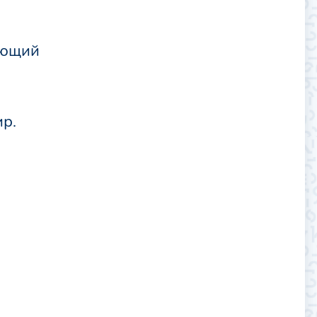
ующий
ир.