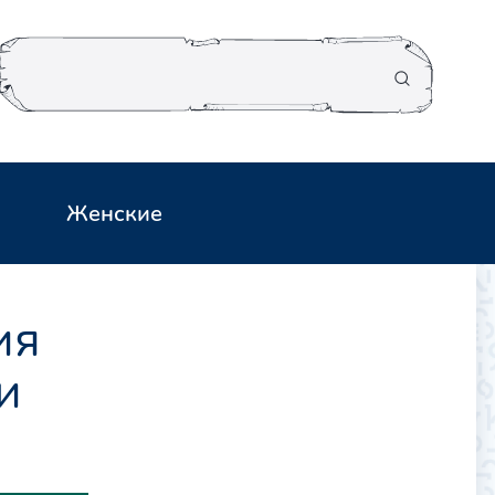
Женские
ия
и