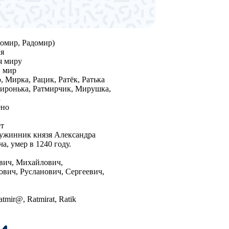
домир, Радомир)
я
я миру
 мир
о, Мирка, Рацик, Ратёк, Ратька
иронька, Ратмирчик, Мирушка,
а
ено
ет
ружинник князя Александра
а, умер в 1240 году.
вич, Михайлович,
вич, Русланович, Сергеевич,
atmir@, Ratmirat, Ratik