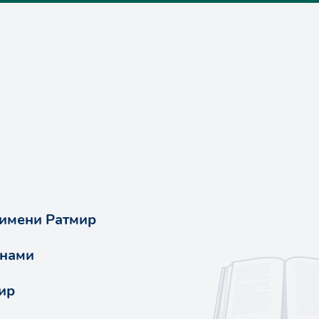
 имени Ратмир
енами
ир