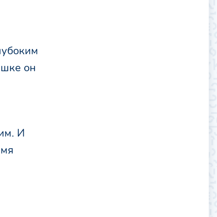
глубоким
ушке он
им. И
емя