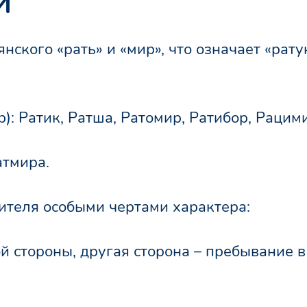
и
нского «рать» и «мир», что означает «рат
: Ратик, Ратша, Ратомир, Ратибор, Рацим
атмира.
ителя особыми чертами характера:
й стороны, другая сторона – пребывание в