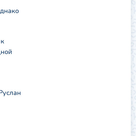
однако
ик
дной
Руслан