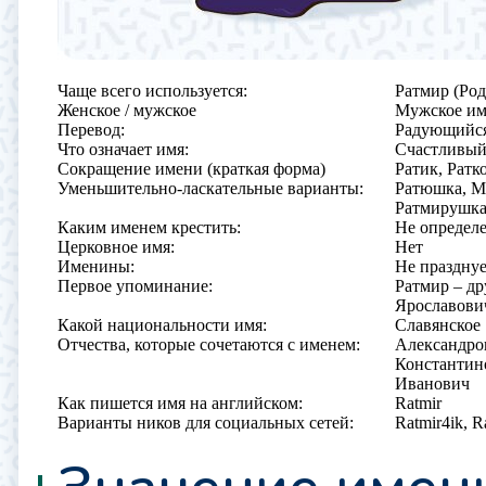
Чаще всего используется:
Ратмир (Ро
Женское / мужское
Мужское им
Перевод:
Радующийс
Что означает имя:
Счастливый
Сокращение имени (краткая форма)
Ратик, Ратк
Уменьшительно-ласкательные варианты:
Ратюшка, М
Ратмирушк
Каким именем крестить:
Не определ
Церковное имя:
Нет
Именины:
Не праздну
Первое упоминание:
Ратмир – д
Ярославович
Какой национальности имя:
Славянское
Отчества, которые сочетаются с именем:
Александро
Константино
Иванович
Как пишется имя на английском:
Ratmir
Варианты ников для социальных сетей:
Ratmir4ik, R