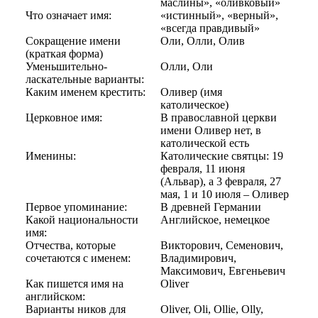
маслины», «оливковый»
Что означает имя:
«истинный», «верный»,
«всегда правдивый»
Сокращение имени
Оли, Олли, Олив
(краткая форма)
Уменьшительно-
Олли, Оли
ласкательные варианты:
Каким именем крестить:
Оливер (имя
католическое)
Церковное имя:
В православной церкви
имени Оливер нет, в
католической есть
Именины:
Католические святцы: 19
февраля, 11 июня
(Альвар), а 3 февраля, 27
мая, 1 и 10 июля – Оливер
Первое упоминание:
В древней Германии
Какой национальности
Английское, немецкое
имя:
Отчества, которые
Викторович, Семенович,
сочетаются с именем:
Владимирович,
Максимович, Евгеньевич
Как пишется имя на
Oliver
английском:
Варианты ников для
Oliver, Oli, Ollie, Olly,