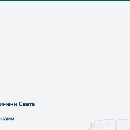
 имени Света
енами