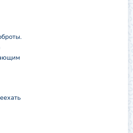
оброты.
а
жающим
реехать