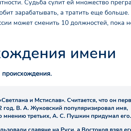
тности. Судьба сулит ей множество прегр
юбит зарабатывать, а тратить еще больше.
сии может сменить 10 должностей, пока н
хождения имени
й происхождения.
«Светлана и Мстислав». Считается, что он пе
2 год. В. А. Жуковский популяризировал имя,
о мнению третьих, А. С. Пушкин придумал его
льзовали славяне на Руси, а Востоков взял ег