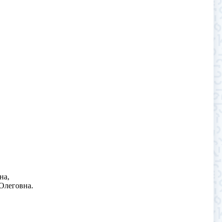
на,
Олеговна.