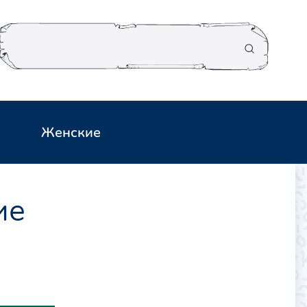
Женские
ие
и