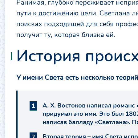
Ранимая, глубоко переживает неприя
пути к достижению цели. Светлана л
поисках подходящей для себя профес
получит ту, которая близка ей.
История проис
У имени Света есть несколько теори
А. Х. Востоков написал романс 
придумал это имя. Это был 180
написав балладу «Светлана». П
Вторая теория – имя Света испо