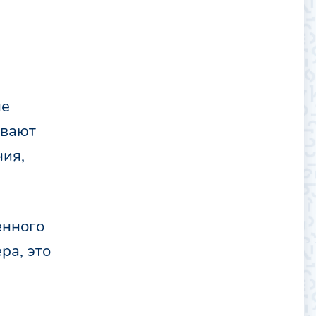
не
ывают
ния,
енного
ра, это