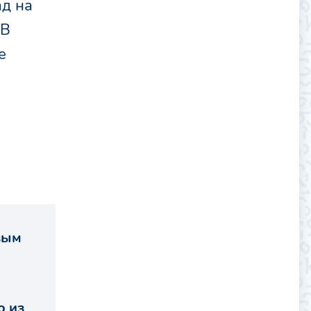
ад на
 В
е
рвым
.
о из