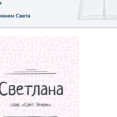
а
менем Света