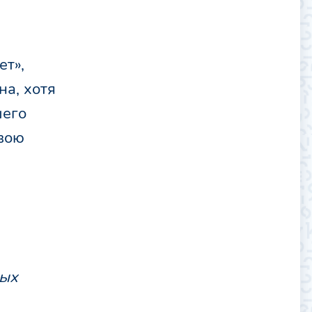
ет»,
на, хотя
шего
свою
ных