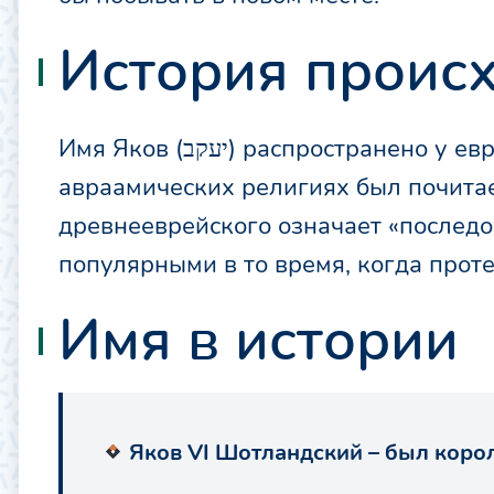
История проис
Имя Яков (יעקב) распространено у евреев, упоминается в Ветхом Завете. В
авраамических религиях был почитае
древнееврейского означает «последо
популярными в то время, когда проте
Имя в истории
Яков VI Шотландский – был коро