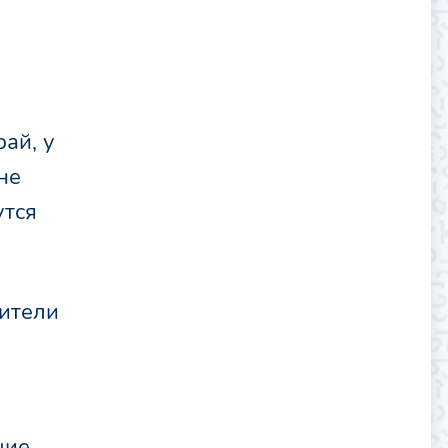
рай, у
не
утся
дители
шие