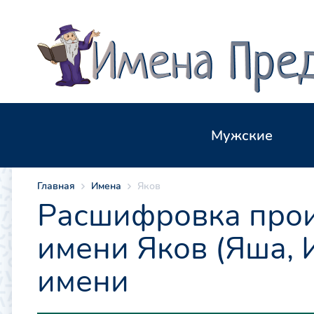
Мужские
Главная
Имена
Яков
Расшифровка прои
имени Яков (Яша, 
имени