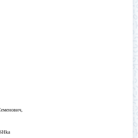
Семенович,
uSHka