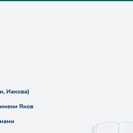
и, Иакова)
 имени Яков
енами