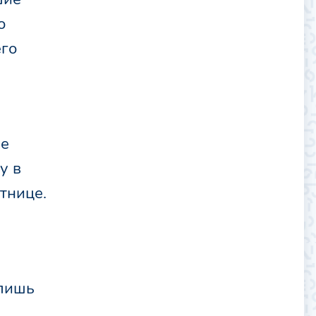
о
его
не
у в
тнице.
 лишь