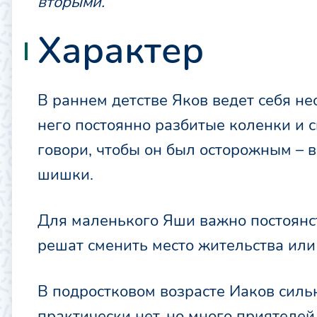
вторыми.
Характер
В раннем детстве Яков ведет себя нео
него постоянно разбитые коленки и с
говори, чтобы он был осторожным – в
шишки.
Для маленького Яши важно постоянст
решат сменить место жительства или 
В подростковом возрасте Иаков силь
практически нет, но много приятеле