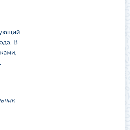
едующий
ода. В
ками,
.
льчик