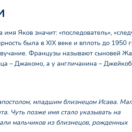
и
а имя Яков значит: «последователь», «сл
рность была в XIX веке и вплоть до 1950 г
 звучание. Французы называют сыновей Жа
нца – Джакомо, а у англичанина – Джейкоб
апостолом, младшим близнецом Исава. Ма
ата. Чуть позже имя стало указывать на
вали мальчиков из близнецов, рожденных