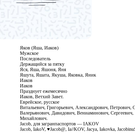
Яков (Яша, Иаков)
Мужское
Последователь
Держащийся за пятку
Яся, Яша, Яшоня, Яня
Яшута, Яшата, Якуша, Яковка, Яник
Иаков
Иаков
Празднует ежемесячно
Иаков, Ветхий Завет.
Еврейское, русское
Витальевич, Григорьевич, Александрович, Петрович, 
Валерьянович, Давидович, Вениаминович, Сергеевич,
Михайлович.
Jacob, для загранпаспортов — IAKOV
Jacob, IakoV, ♥Jacob@, Ia//KOV, Jacya, Iakovka, Jacobin