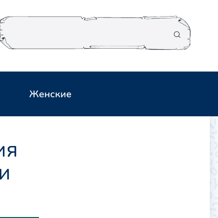
Женские
ия
и