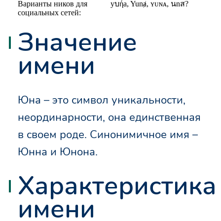
Варианты ников для
yบήa, Yunⱥ, ʏᴜɴᴀ, นnส?
социальных сетей:
Значение
имени
Юна – это символ уникальности,
неординарности, она единственная
в своем роде. Синонимичное имя –
Юнна и Юнона.
Характеристика
имени