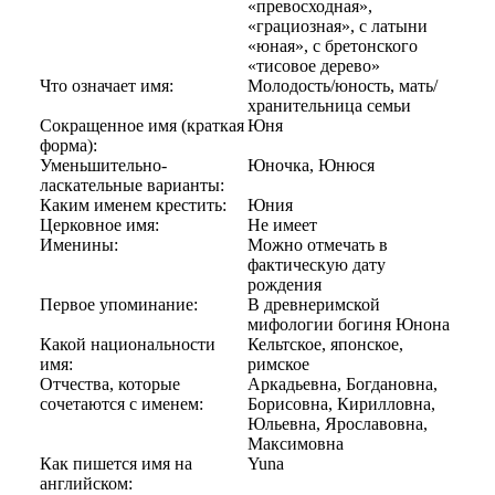
«превосходная»,
«грациозная», с латыни
«юная», с бретонского
«тисовое дерево»
Что означает имя:
Молодость/юность, мать/
хранительница семьи
Сокращенное имя (краткая
Юня
форма):
Уменьшительно-
Юночка, Юнюся
ласкательные варианты:
Каким именем крестить:
Юния
Церковное имя:
Не имеет
Именины:
Можно отмечать в
фактическую дату
рождения
Первое упоминание:
В древнеримской
мифологии богиня Юнона
Какой национальности
Кельтское, японское,
имя:
римское
Отчества, которые
Аркадьевна, Богдановна,
сочетаются с именем:
Борисовна, Кирилловна,
Юльевна, Ярославовна,
Максимовна
Как пишется имя на
Yuna
английском: