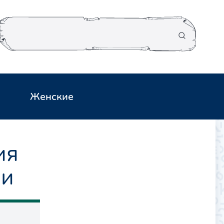
Женские
ия
ни