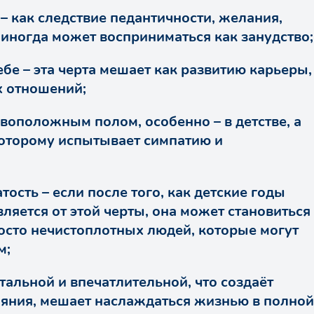
– как следствие педантичности, желания,
 иногда может восприниматься как занудство;
ебе – эта черта мешает как развитию карьеры,
х отношений;
воположным полом, особенно – в детстве, а
которому испытывает симпатию и
ость – если после того, как детские годы
вляется от этой черты, она может становиться
осто нечистоплотных людей, которые могут
м;
альной и впечатлительной, что создаёт
ояния, мешает наслаждаться жизнью в полной