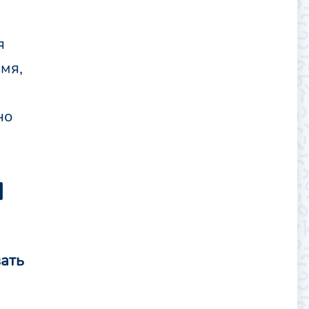
я
имя,
но
и
вать