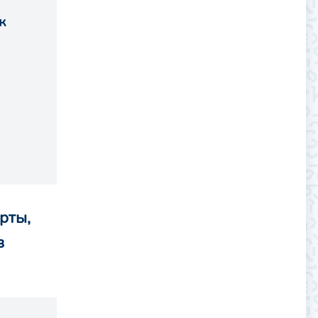
к
рты,
в