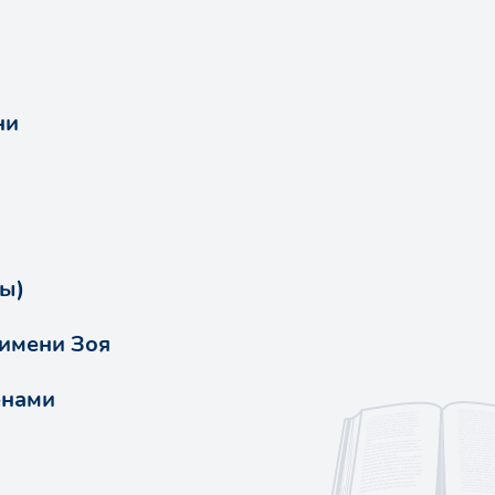
ни
цы)
 имени Зоя
енами