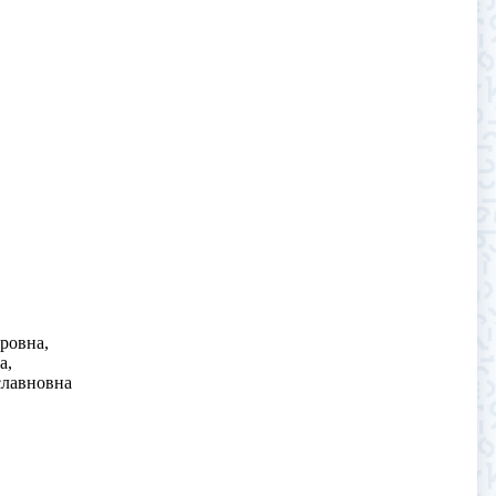
ровна,
а,
славновна