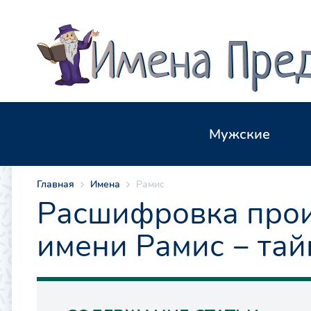
Мужские
Главная
Имена
Рамис
Расшифровка прои
имени Рамис ‒ тай