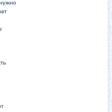
 нужно
жет
е
сть
ют