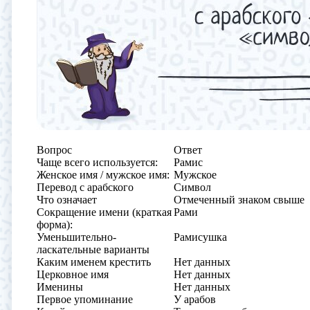
Вопрос
Ответ
Чаще всего используется:
Рамис
Женское имя / мужское имя:
Мужское
Перевод с арабского
Символ
Что означает
Отмеченный знаком свыше
Сокращение имени (краткая
Рами
форма):
Уменьшительно-
Рамисушка
ласкательные варианты
Каким именем крестить
Нет данных
Церковное имя
Нет данных
Именины
Нет данных
Первое упоминание
У арабов