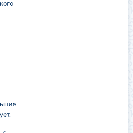
кого
.
и
льшие
ует.