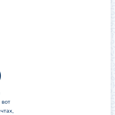
)
я
 вот
чтах,