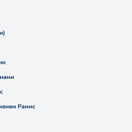
и)
ни
енами
с
менем Рамис