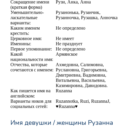
Сокращение имени
Рузи, Анка, Анна
(краткая форма)
Уменьшительно-
Рузанонька, Рузанчик,
ласкательные
Рузанночка, Рузашка, Анночка
варианты:
Каким именем
Не определено
крестить:
Церковное имя:
Не имеет
Именины:
Не празднует
Первое упоминание:
Не определено
Какой
Армянское
национальности имя:
Отчества, которые
Ахмедовна, Салимовна,
сочетаются с именем:
Руслановна, Григорьевна,
Дмитриевна, Вадимовна,
Витальевна, Васильевна,
Казимировна, Давидовна.
Как пишется имя на
Ruzanna
английском:
Варианты ников для
Ruzannotka, Ruzi, RuzannaJ,
социальных сетей:
♥Ruzanna♥
Имя девушки / женщины Рузанна